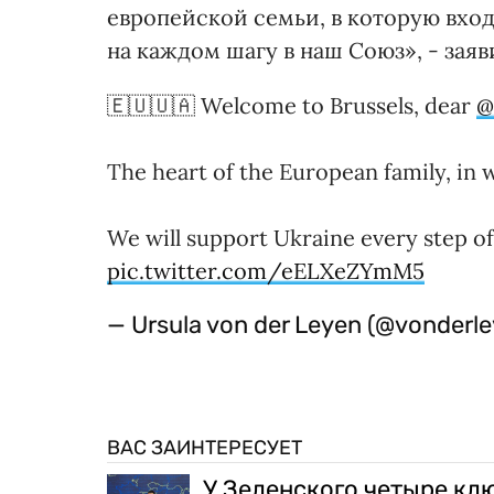
европейской семьи, в которую вхо
на каждом шагу в наш Союз», - зая
🇪🇺🇺🇦 Welcome to Brussels, dear
@
The heart of the European family, in 
We will support Ukraine every step o
pic.twitter.com/eELXeZYmM5
— Ursula von der Leyen (@vonderl
ВАС ЗАИНТЕРЕСУЕТ
У Зеленского четыре кл