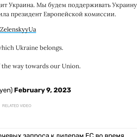
дит Украина. Мы будем поддерживать Украину
вила президент Европейской комиссии.
ZelenskyyUa
which Ukraine belongs.
f the way towards our Union.
eyen)
February 9, 2023
RELATED VIDEO
ючевых запроса к лидерам ЕС во время