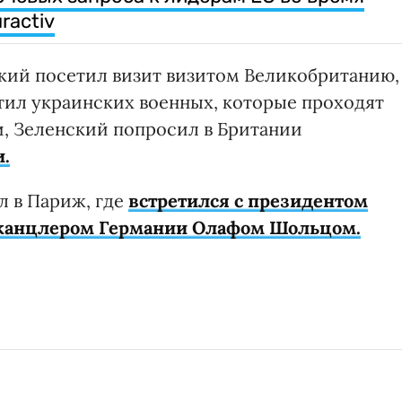
ractiv
кий посетил визит визитом Великобританию,
тил украинских военных, которые проходят
ти, Зеленский попросил в Британии
и.
л в Париж, где
встретился с президентом
канцлером Германии Олафом Шольцом.