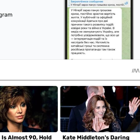
egram