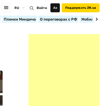
RU
Войти
Аа
Поддержать ZN.ua
Пленки Миндича
О переговорах с РФ
Мобилизация