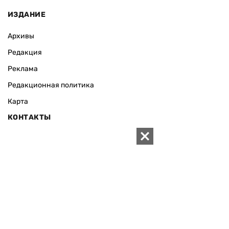
ИЗДАНИЕ
Архивы
Редакция
Реклама
Редакционная политика
Карта
КОНТАКТЫ
01010 Киев, ул. Князей Острожских, 19/1
Телефон редакции:
+380 (44) 280-04-85
Электронная почта редакции:
zn94@ukr.net
Электронная почта службы новостей:
editor@zn.ua
СОЦСЕТИ