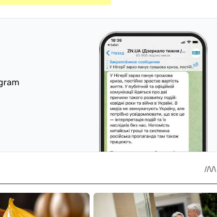
egram