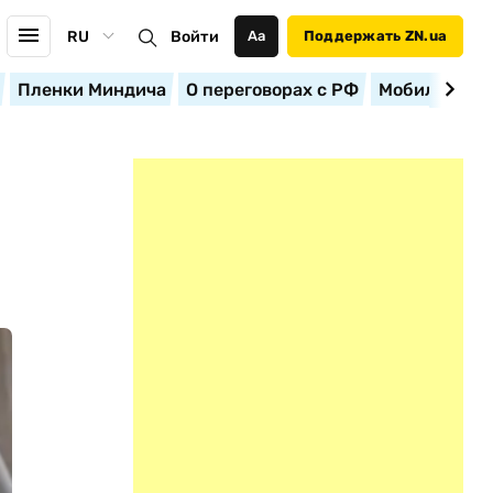
RU
Войти
Аа
Поддержать ZN.ua
Пленки Миндича
О переговорах с РФ
Мобилизация