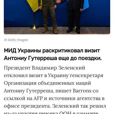
© Getty Images
МИД Украины раскритиковал визит
Антониу Гутерреша еще до поездки.
Президент Владимир Зеленский
отклонил визит в Украину генсекретаря
Организации объединенных наций
Антониу Гутерреша, пишет Barrons со
ссылкой на AFP и источники агентства в
офисе президента. Зеленский так решил
из-за
участия генсека ООН в саммите