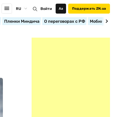
RU
Войти
Аа
Поддержать ZN.ua
Пленки Миндича
О переговорах с РФ
Мобилизация