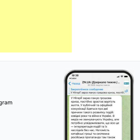
egram