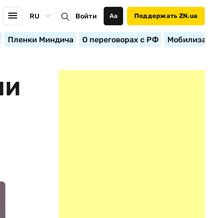
RU
Войти
Аа
Поддержать ZN.ua
Пленки Миндича
О переговорах с РФ
Мобилизация
ЛИ