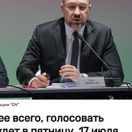
кции "СН"
ее всего, голосовать
дет в пятницу, 17 июля