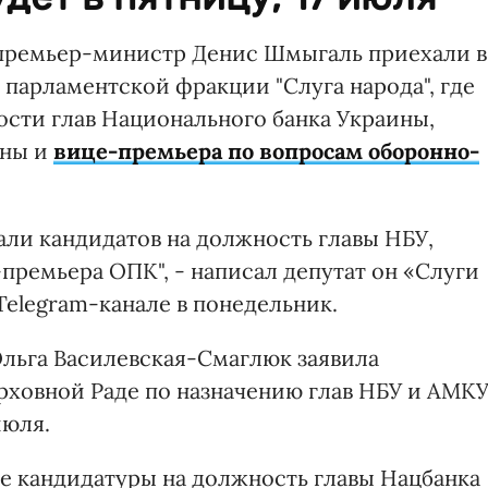
премьер-министр Денис Шмыгаль приехали в
и парламентской фракции "Слуга народа", где
ости глав Национального банка Украины,
ины и
вице-премьера по вопросам оборонно-
али кандидатов на должность главы НБУ,
премьера ОПК", - написал депутат он «Слуги
Telegram-канале в понедельник.
Ольга Василевская-Смаглюк заявила
рховной Раде по назначению глав НБУ и АМКУ
июля.
кие кандидатуры на должность главы Нацбанка