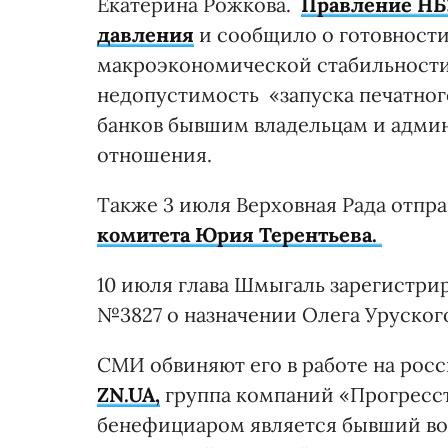
Екатерина Рожкова.
Правление НБ
давления
и сообщило о готовности
макроэкономической стабильности
недопустимость «запуска печатног
банков бывшим владельцам и адми
отношения.
Также 3 июля Верховная Рада отпр
комитета Юрия Терентьева.
10 июля глава Шмыгаль зарегистри
№3827 о назначении Олега Уруског
СМИ обвиняют его в работе на росс
ZN.UA,
группа компаний «Прогресст
бенефициаром является бывший в