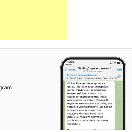
egram