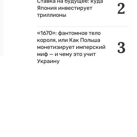
Ставка на будущее: куда
2
Япония инвестирует
триллионы
«1670»: фантомное тело
короля, или Как Польша
3
монетизирует имперский
миф — и чему это учит
Украину