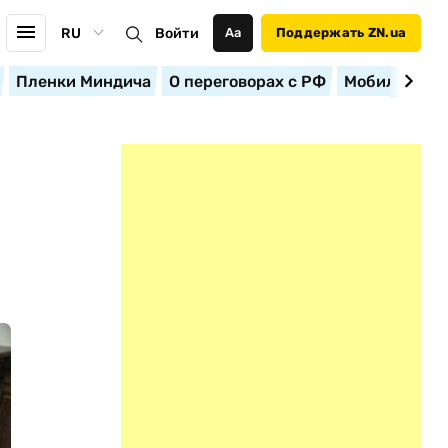
RU
Войти
Аа
Поддержать ZN.ua
Пленки Миндича
О переговорах с РФ
Мобилизация