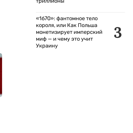
триллионы
«1670»: фантомное тело
короля, или Как Польша
3
монетизирует имперский
миф — и чему это учит
Украину