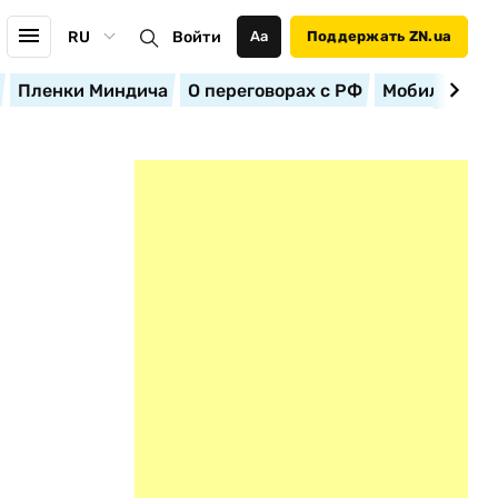
RU
Войти
Аа
Поддержать ZN.ua
Пленки Миндича
О переговорах с РФ
Мобилизация