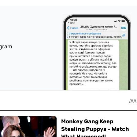
egram