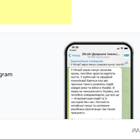
egram