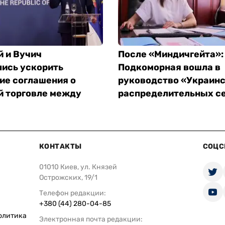
й и Вучич
После «Миндичгейта»:
лись ускорить
Подкоморная вошла в
ие соглашения о
руководство «Украин
й торговле между
распределительных с
КОНТАКТЫ
СОЦС
01010 Киев, ул. Князей
Острожских, 19/1
Телефон редакции:
+380 (44) 280-04-85
олитика
Электронная почта редакции: