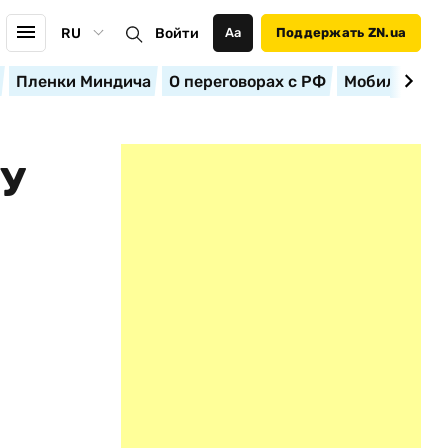
RU
Войти
Аа
Поддержать ZN.ua
Пленки Миндича
О переговорах с РФ
Мобилизация
У