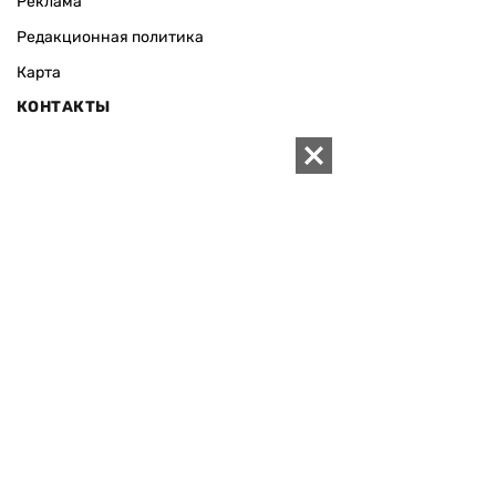
Реклама
Редакционная политика
Карта
КОНТАКТЫ
01010 Киев, ул. Князей Острожских, 19/1
Телефон редакции:
+380 (44) 280-04-85
Электронная почта редакции:
zn94@ukr.net
Электронная почта службы новостей:
editor@zn.ua
СОЦСЕТИ
ПОДДЕРЖАТЬ ZN.UA
Поддержать независимую
журналистику!