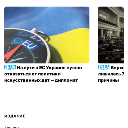
На пути в ЕС Украине нужно
Верхов
отказаться от политики
лишилась 71 
искусственных дат — дипломат
причины
ИЗДАНИЕ