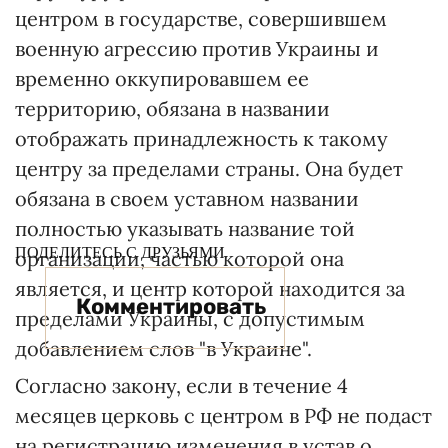
центром в государстве, совершившем
военную агрессию против Украины и
временно оккупировавшем ее
территорию, обязана в названии
отображать принадлежность к такому
центру за пределами страны. Она будет
обязана в своем уставном названии
полностью указывать название той
ПОДЕЛИТЕСЬ С ДРУЗЬЯМИ
организации, частью которой она
является, и центр которой находится за
Комментировать
пределами Украины, с допустимым
добавлением слов "в Украине".
Согласно закону, если в течение 4
месяцев церковь с центром в РФ не подаст
на регистрацию изменения в устав о