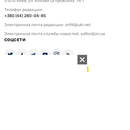
01010 Киев, ул. Князей Острожских, 19/1
Телефон редакции:
+380 (44) 280-04-85
Электронная почта редакции:
zn94@ukr.net
Электронная почта службы новостей:
editor@zn.ua
СОЦСЕТИ
ПОДДЕРЖАТЬ ZN.UA
Поддержать независимую
журналистику!
ЗЕРКАЛО НЕДЕЛИ
не подводим с 1994-го года
АРХИВ