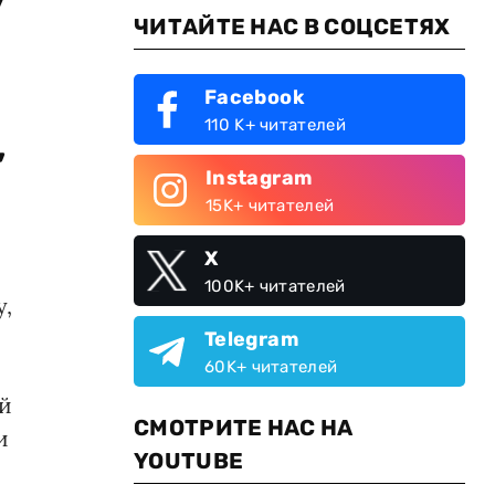
ЧИТАЙТЕ НАС В СОЦСЕТЯХ
Facebook
110 K+ читателей
,
Instagram
15K+ читателей
X
100K+ читателей
у,
Telegram
60K+ читателей
ый
СМОТРИТЕ НАС НА
и
YOUTUBE