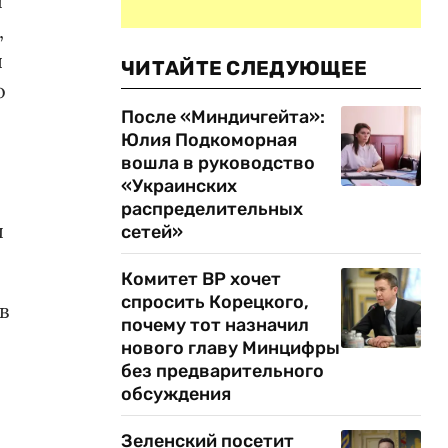
ы
,
я
ЧИТАЙТЕ СЛЕДУЮЩЕЕ
о
После «Миндичгейта»:
й
Юлия Подкоморная
вошла в руководство
«Украинских
распределительных
ы
сетей»
Комитет ВР хочет
спросить Корецкого,
в
почему тот назначил
нового главу Минцифры
без предварительного
обсуждения
Зеленский посетит