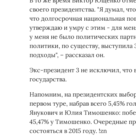
В то же время Виктор Ющенко отмет
своего президентства. "Я думал, ч
что долгосрочная национальная пов
утверждаю и умру с этим - для меня
у меня не было политических партн
политики, по существу, выступила 
подходы", – рассказал он.
Экс-президент 3 не исключил, что 
государства.
Напомним, на президентских выбор
первом туре, набрав всего 5,45% го
Янукович и Юлия Тимошенко: побед
45,47% у Тимошенко. Очередные п
состояться в 2015 году. !zn