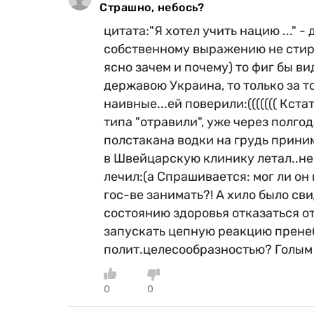
Страшно, небось?
цитата:"Я хотел учить нацию ..." -
собственному выражению не стирал
ясно зачем и почему) то фиг бы ви
державою Украина, то только за то
наивные...ей поверили:((((((( Кста
типа "отравили", уже через полгод
полстакана водки на грудь принима
в Швейцарскую клинику летал..не
лечил:(а Спрашивается: мог ли он
гос-ве занимать?! А хило было св
состоянию здоровья отказаться от
запускать цепную реакцию прене
полит.целесообразностью? Голым 
0
0