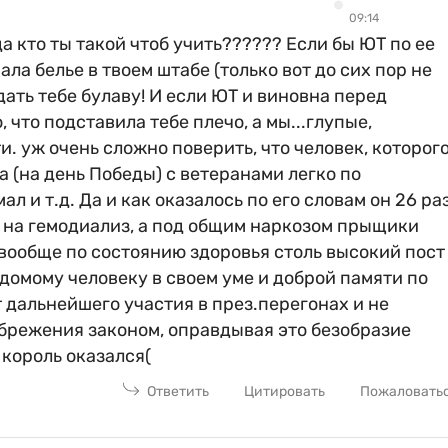
09:14
 да кто ты такой чтоб учить?????? Если бы ЮТ по ее
а белье в твоем штабе (только вот до сих пор не
дать тебе булаву! И если ЮТ и виновна перед
, что подставила тебе плечо, а мы...глупые,
ти. уж очень сложно поверить, что человек, которог
а (на день Победы) с ветеранами легко по
л и т.д. Да и как оказалось по его словам он 26 ра
 на гемодиализ, а под общим наркозом прыщики
 вообще по состоянию здоровья столь высокий пост
идомому человеку в своем уме и доброй памяти по
 дальнейшего участия в през.перегонах и не
брежения законом, оправдывая это безобразие
король оказался(
Ответить
Цитировать
Пожаловать