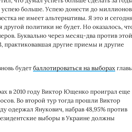
ил, что думал успеть больше сделать за год
то успею больше. Успею донести до миллионов
естка не имеет альтернативы. Я это и сегодн
 другой политики не будет. Но оказалось, чт
еров. Буквально через месяц-два против это
3, практиковавшая другие приемы и другие
вновь будет
баллотироваться на выборах
глав
ах в 2010 году Виктор Ющенко проиграл еще 
лосов. Во второй тур тогда прошли Виктор
у одержал Янукович, набрав 48,95% против
резидентские выборы в Украине должны