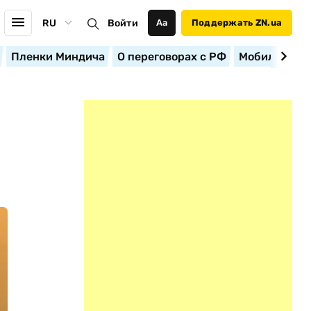
RU
Войти
Аа
Поддержать ZN.ua
Пленки Миндича
О переговорах с РФ
Мобилизация