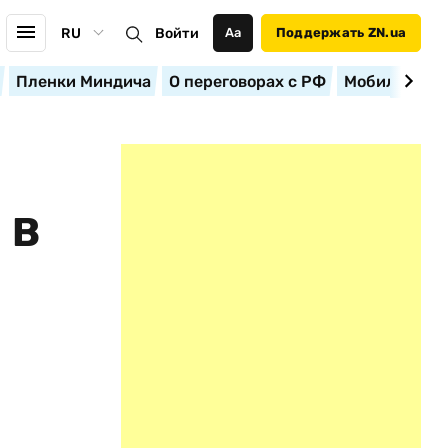
RU
Войти
Аа
Поддержать ZN.ua
Пленки Миндича
О переговорах с РФ
Мобилизация
 В