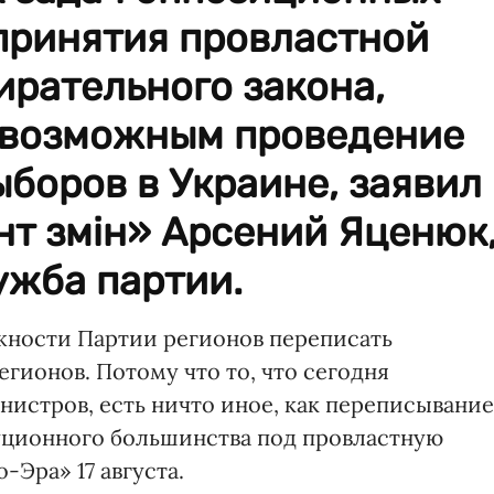
 принятия провластной
ирательного закона,
евозможным проведение
боров в Украине, заявил
нт змін» Арсений Яценюк
ужба партии.
ожности Партии регионов переписать
гионов. Потому что то, что сегодня
истров, есть ничто иное, как переписывание
уционного большинства под провластную
-Эра» 17 августа.