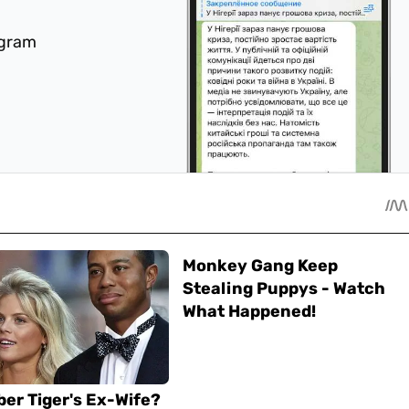
egram