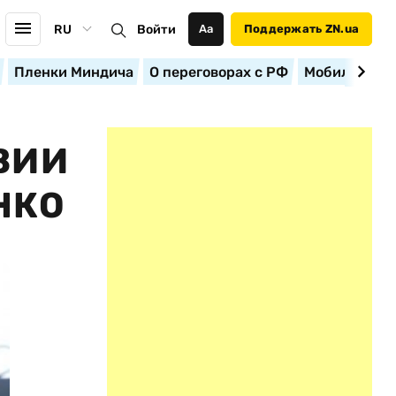
RU
Войти
Аа
Поддержать ZN.ua
Пленки Миндича
О переговорах с РФ
Мобилизация
ВИИ
НКО