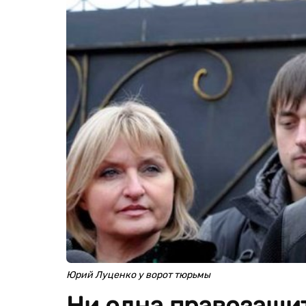
Юрий Луценко у ворот тюрьмы
Ни одна правозащи