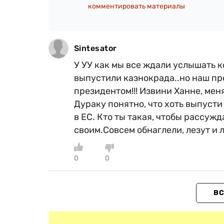
комментировать материалы
Sintesator
У УУ как мы все ждали услышать 
выпустили казнокрада..но наш пр
президентом!!! Извини Ханне, мен
Дураку понятно, что хоть выпусти
в ЕС. Кто ты такая, чтобы рассуж
своим.Совсем обнаглели, лезут и л
0
0
ВС