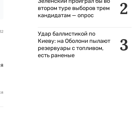
Зеленский проиграл бы во
2
втором туре выборов трем
кандидатам — опрос
32
Удар баллистикой по
3
Киеву: на Оболони пылают
резервуары с топливом,
есть раненые
ся
ся