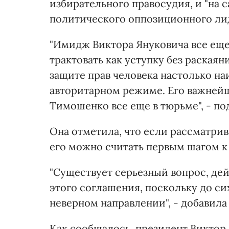
избирательного правосудия, и "на 
политического оппозиционного лид
"Имидж Виктора Януковича все еще
трактовать как уступку без раскаяни
защите прав человека настолько на
авторитарном режиме. Его важне
Тимошенко все еще в тюрьме", - п
Она отметила, что если рассматри
его можно считать первым шагом к
"Существует серьезный вопрос, де
этого соглашения, поскольку до си
неверном направлении", - добавила 
Как сообщалось, президент Виктор 