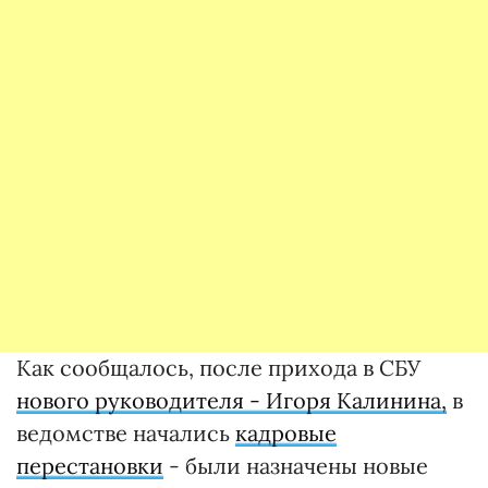
Как сообщалось, после прихода в СБУ
нового руководителя - Игоря Калинина,
в
ведомстве начались
кадровые
перестановки
- были назначены новые