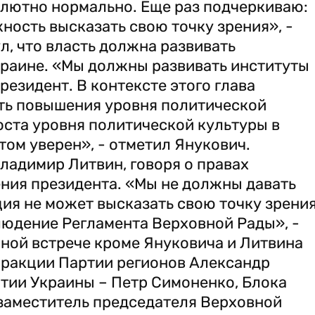
олютно нормально. Еще раз подчеркиваю:
ость высказать свою точку зрения», -
л, что власть должна развивать
краине. «Мы должны развивать институты
президент. В контексте этого глава
ть повышения уровня политической
оста уровня политической культуры в
этом уверен», - отметил Янукович.
ладимир Литвин, говоря о правах
ния президента. «Мы не должны давать
ция не может высказать свою точку зрения
людение Регламента Верховной Рады», -
нной встрече кроме Януковича и Литвина
фракции Партии регионов Александр
тии Украины – Петр Симоненко, Блока
 заместитель председателя Верховной