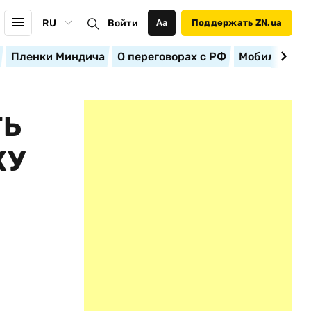
RU
Войти
Аа
Поддержать ZN.ua
Пленки Миндича
О переговорах с РФ
Мобилизация
ТЬ
КУ