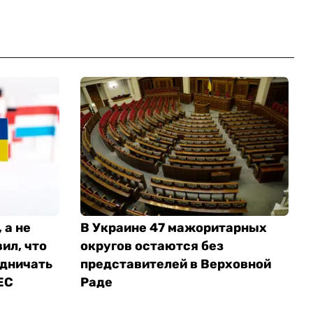
 а не
В Украине 47 мажоритарных
ил, что
округов остаются без
удничать
представителей в Верховной
 ЕС
Раде