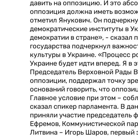
давить на оппозицию. И это абс
оппозиция должна иметь возможн
отметил Янукович. Он подчеркну
демократические институты в У
демократии в стране», - сказал 
государства подчеркнул важнос
культуры в Украине. «Процесс р
Украине будет идти вперед. Я в 
Председатель Верховной Рады В
оппозиции, поддержал точку зре
оснований говорить, что оппози
Главное условие при этом – соб
сказал спикер парламента. В да
приняли участие председатель 
Ефремов, Коммунистической пар
Литвина – Игорь Шаров, первый