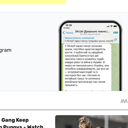
egram