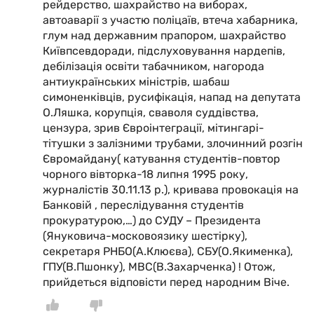
рейдерство, шахрайство на виборах,
автоаварії з участю поліцаїв, втеча хабарника,
глум над державним прапором, шахрайство
Київпсевдоради, підслуховування нардепів,
дебілізація освіти табачником, нагорода
антиукраїнських міністрів, шабаш
симоненківців, русифікація, напад на депутата
О.Ляшка, корупція, сваволя суддівства,
цензура, зрив Євроінтеграції, мітингарі-
тітушки з залізними трубами, злочинний розгін
Євромайдану( катування студентів-повтор
чорного вівторка-18 липня 1995 року,
журналістів 30.11.13 р.), кривава провокація на
Банковій , переслідування студентів
прокуратурою,…) до СУДУ – Президента
(Януковича-московоязику шестірку),
секретаря РНБО(А.Клюєва), СБУ(О.Якименка),
ГПУ(В.Пшонку), МВС(В.Захарченка) ! Отож,
прийдеться відповісти перед народним Віче.