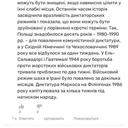
можуть бути знищені, якщо навмисне цілити у
їхні слабкі місця. Останнім часом історія
засвідчила вразливість диктаторських
режимів і показала, що вони можуть бути
зруйновані у порівняно короткі терміни. Так,
Польщі знадобилося десять років - 1980-1990
рр. - для повалення комуністичної диктатури,
а у Східній Німеччині та Чехословаччині 1989
року все відбулося за один тиждень. У Ель-
Сальвадорі і Гватемалі 1944 року боротьба
проти жорстоких військових диктаторів
тривала приблизно по два тижні. Військовий
режим шаха в Ірані було повалено за декілька
місяців. Диктатура Маркоса на Філіппінах 1986
року капітулювала за кілька тижнів під
натиском народу.
0
0
Ответить
Цитировать
Пожаловаться