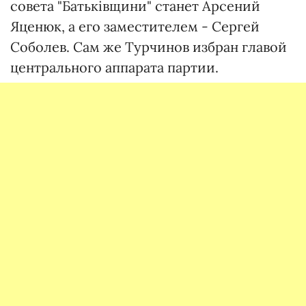
совета "Батьківщини" станет Арсений
Яценюк, а его заместителем - Сергей
Соболев. Сам же Турчинов избран главой
центрального аппарата партии.