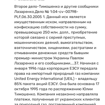
Второе дело-Тимошенко и другие сообщники
Лазаренко,Дело № 1:04-cv-00798-
PLF,06.30.2005 1. Данный иск является
имущественным иском, направленным на
конфискацию собственности на сумму,
превышающую 250 млн. долл., приобретение
которой связано с серией преступных,
мошеннических деяний, вымогательством,
взяточничеством, хищениями, растратами и
отмыванием денежных средств бывшим
премьер-министром Украины Павлом
Лазаренко и его сообщниками....37. Начиная с
января 1996 года корпорация ЕЭСУ передала
права на импортный природный газ компании
United Energy International (UEIL) - владельцу
85% пакета акций ЕЭСУ. Она была основана 17
октября 1995 года по распоряжению Юлии
Тимошенко. Компания незаконно направляла
платежи, полученные от украинских клиентов
за природный газ, поставленный компанией