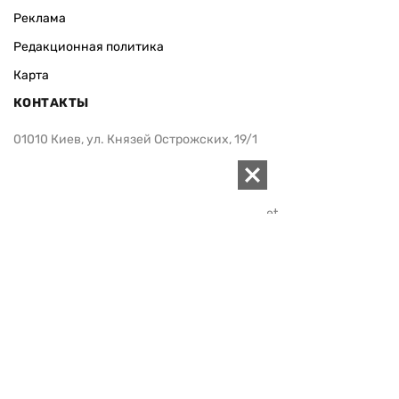
Реклама
Редакционная политика
Карта
КОНТАКТЫ
01010 Киев, ул. Князей Острожских, 19/1
Телефон редакции:
+380 (44) 280-04-85
Электронная почта редакции:
zn94@ukr.net
Электронная почта службы новостей:
editor@zn.ua
СОЦСЕТИ
ПОДДЕРЖАТЬ ZN.UA
Поддержать независимую