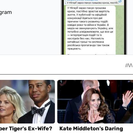
egram