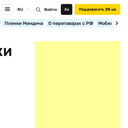
RU
Войти
Аа
Поддержать ZN.ua
Пленки Миндича
О переговорах с РФ
Мобилизация
КИ