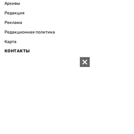
Архивы
Редакция
Реклама
Редакционная политика
Карта
КОНТАКТЫ
01010 Киев, ул. Князей Острожских, 19/1
Телефон редакции:
+380 (44) 280-04-85
Электронная почта редакции:
zn94@ukr.net
Электронная почта службы новостей:
editor@zn.ua
СОЦСЕТИ