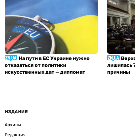
На пути в ЕС Украине нужно
Верхов
отказаться от политики
лишилась 71 
искусственных дат — дипломат
причины
ИЗДАНИЕ
Архивы
Редакция