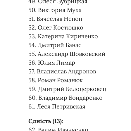
49. Олеся Зубрицкая
50. Виктория Муха
51. Вячеслав Непоп
52. Олег Костюшко
53. Катерина Кириченко
54. Дмитрий Банас
55. Александр Шовковский
56. Юлия Лимар
57. Владислав Андронов
58. Роман Романюк
59. Дмитрий Белоцерковец
60. Владимир Бондаренко
61. Леся Петривская
Єдність (13):
62. Вадим Иванченко