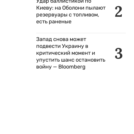
Удар баллистикой по
2
Киеву: на Оболони пылают
резервуары с топливом,
есть раненые
Запад снова может
подвести Украину в
3
критический момент и
упустить шанс остановить
войну — Bloomberg