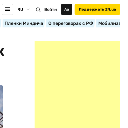
RU
Войти
Аа
Поддержать ZN.ua
Пленки Миндича
О переговорах с РФ
Мобилизация
К