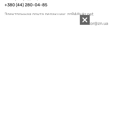
+380 (44) 280-04-85
Электронная почта редакции:
zn94@ukr.net
Электронная почта службы новостей:
editor@zn.ua
СОЦСЕТИ
ПОДДЕРЖАТЬ ZN.UA
Поддержать независимую
журналистику!
ЗЕРКАЛО НЕДЕЛИ
не подводим с 1994-го года
АРХИВ
Внутренняя политика
Социальная защита