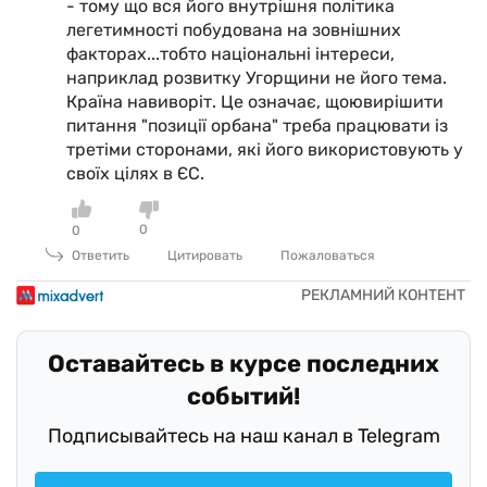
- тому що вся його внутрішня політика
легетимності побудована на зовнішних
факторах...тобто національні інтереси,
наприклад розвитку Угорщини не його тема.
Країна навиворіт. Це означає, щоювирішити
питання "позиції орбана" треба працювати із
третіми сторонами, які його використовують у
своїх цілях в ЄС.
0
0
Ответить
Цитировать
Пожаловаться
Оставайтесь в курсе последних
событий!
Подписывайтесь на наш канал в Telegram