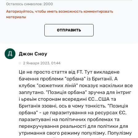
Осталось символов:
2000
Авторизуйтесь, чтобы иметь возможность комментировать
материалы
ОТПРАВИТЬ
Джон Сноу
2 Января 2023, 01:44
Це не просто стаття від FT. Тут викладене
бачення проблеми "орбана" із Британії. А
клубок "сюжетних ліній" показує наскільки все
заплутано. "Позиція орбана" зручна для інтриг
і ьреьім сторонам всередині ЄС...США та
Британія ззовні, ось в чому тонкість. "Позиція
орбана" - це паразитування на ресурсах ЄС,
паразитувані на політичних проблемах та
перекручування реальності для політики для
утримання свого режиму популізму. Популізму