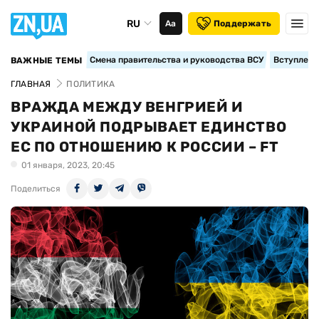
RU
Аа
Поддержать
Смена правительства и руководства ВСУ
Вступление
ВАЖНЫЕ ТЕМЫ
ГЛАВНАЯ
ПОЛИТИКА
ВРАЖДА МЕЖДУ ВЕНГРИЕЙ И
УКРАИНОЙ ПОДРЫВАЕТ ЕДИНСТВО
ЕС ПО ОТНОШЕНИЮ К РОССИИ – FT
01 января, 2023, 20:45
Поделиться