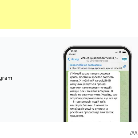
egram