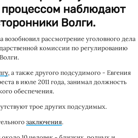
м процессом наблюдают
сторонники Волги.
а возобновил рассмотрение уголовного дела
ударственной комиссии по регулированию
Волги.
лгу
, а также другого подсудимого - Евгения
еста в июле 2011 года, занимал должность
кого обеспечения.
сутствуют трое других подсудимых.
тельного
заключения
.
около 10 человек - близких, родных и