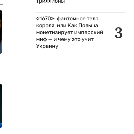
триллионы
«1670»: фантомное тело
короля, или Как Польша
3
монетизирует имперский
миф — и чему это учит
Украину