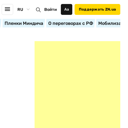
RU
Войти
Аа
Поддержать ZN.ua
Пленки Миндича
О переговорах с РФ
Мобилизация