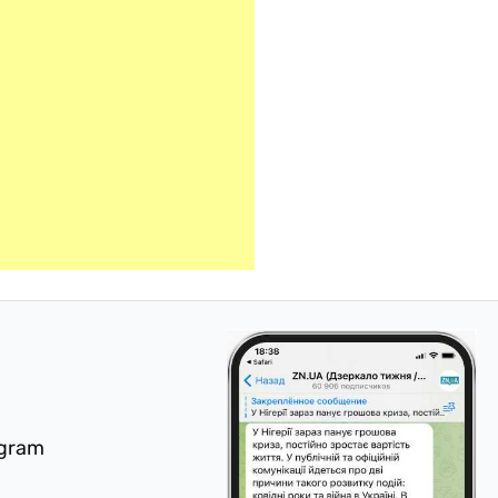
egram