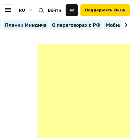
RU
Войти
Аа
Поддержать ZN.ua
Пленки Миндича
О переговорах с РФ
Мобилизация
О