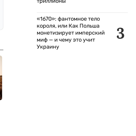
триллионы
«1670»: фантомное тело
короля, или Как Польша
3
монетизирует имперский
миф — и чему это учит
Украину