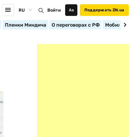
RU
Войти
Аа
Поддержать ZN.ua
Пленки Миндича
О переговорах с РФ
Мобилизация