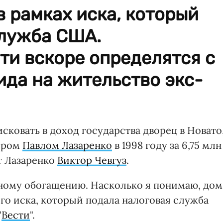
 рамках иска, который
служба США.
ти вскоре определятся с
да на жительство экс-
ковать в доход государства дворец в Новато
ером
Павлом Лазаренко
в 1998 году за 6,75 млн
т Лазаренко
Виктор Чевгуз
.
нному обогащению. Насколько я понимаю, дом
го иска, который подала налоговая служба
"
Вести
".