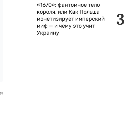
«1670»: фантомное тело
короля, или Как Польша
3
монетизирует имперский
миф — и чему это учит
Украину
49
.