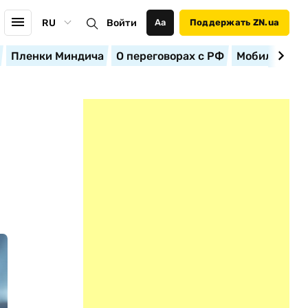
RU
Войти
Аа
Поддержать ZN.ua
Пленки Миндича
О переговорах с РФ
Мобилизация