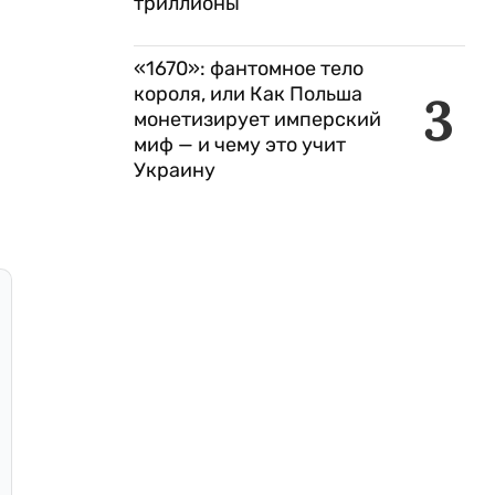
триллионы
«1670»: фантомное тело
короля, или Как Польша
3
монетизирует имперский
миф — и чему это учит
Украину