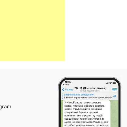
egram