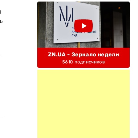
я
ь
о
ZN.UA - Зеркало недели
5610 подписчиков