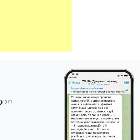
egram