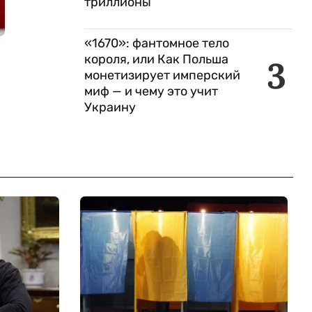
триллионы
«1670»: фантомное тело
короля, или Как Польша
3
монетизирует имперский
миф — и чему это учит
Украину