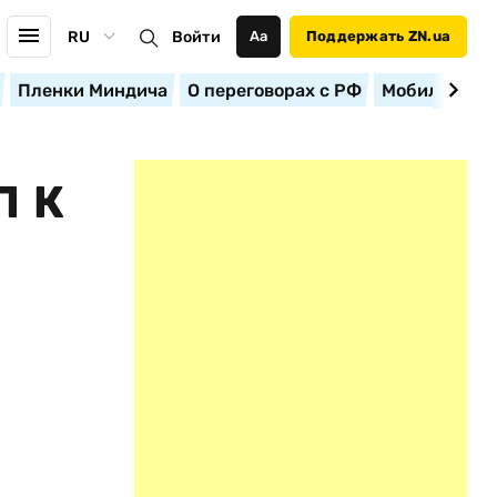
RU
Войти
Аа
Поддержать ZN.ua
Пленки Миндича
О переговорах с РФ
Мобилизация
П К