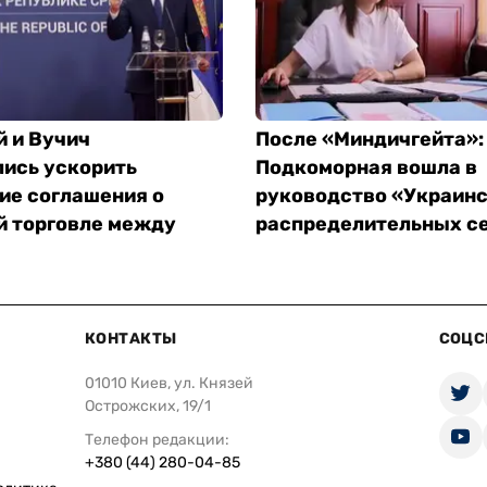
й и Вучич
После «Миндичгейта»:
лись ускорить
Подкоморная вошла в
ие соглашения о
руководство «Украин
й торговле между
распределительных с
КОНТАКТЫ
СОЦС
01010 Киев, ул. Князей
Острожских, 19/1
Телефон редакции:
+380 (44) 280-04-85