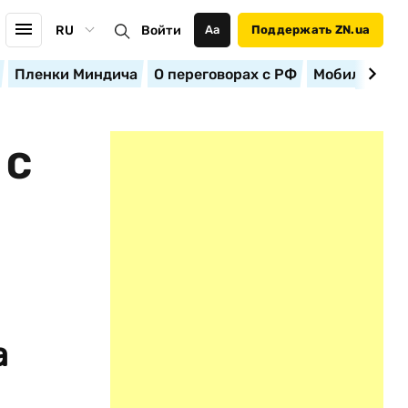
RU
Войти
Аа
Поддержать ZN.ua
Пленки Миндича
О переговорах с РФ
Мобилизация
 С
а