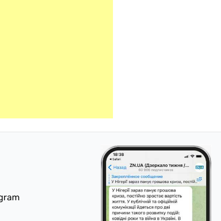
egram