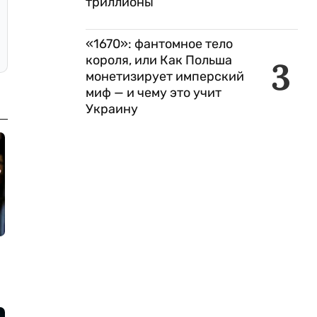
триллионы
«1670»: фантомное тело
короля, или Как Польша
3
монетизирует имперский
миф — и чему это учит
Украину