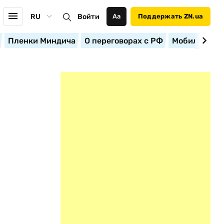
RU
Войти
Аа
Поддержать ZN.ua
Пленки Миндича
О переговорах с РФ
Мобилизация