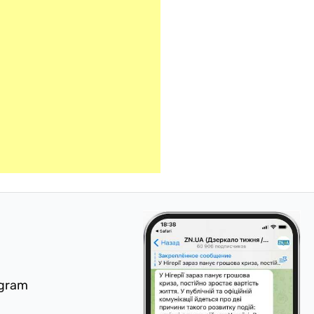
egram