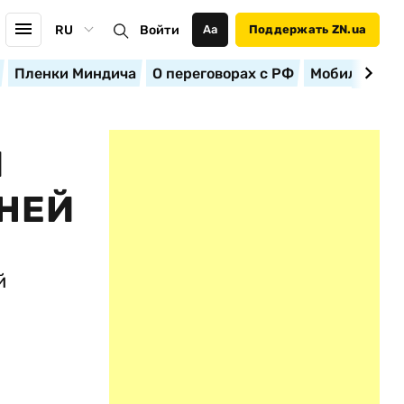
RU
Войти
Аа
Поддержать ZN.ua
Пленки Миндича
О переговорах с РФ
Мобилизация
Й
ЕНЕЙ