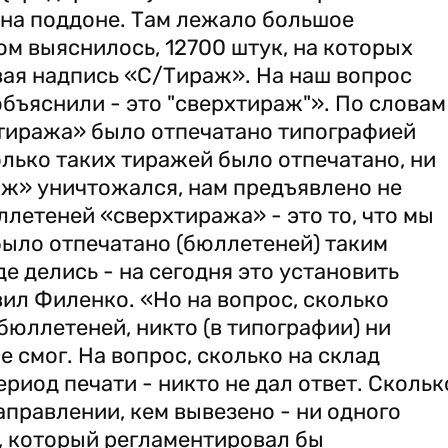
 на поддоне. Там лежало большое
ом выяснилось, 12700 штук, на которых
вая надпись «С/Тираж». На наш вопрос
 объяснили - это "сверхтираж"». По словам
хтиража» было отпечатано типографией
олько таких тиражей было отпечатано, ни
раж» уничтожался, нам предъявлено не
юллетеней «сверхтиража» - это то, что мы
было отпечатано (бюллетеней) таким
де делись - на сегодня это установить
вил Филенко. «Но на вопрос, сколько
бюллетеней, никто (в типографии) ни
е смог. На вопрос, сколько на склад
риод печати - никто не дал ответ. Скольк
аправлении, кем вывезено - ни одного
а, который регламентировал бы