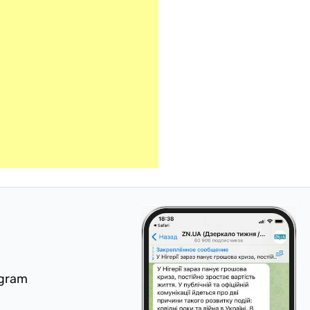
egram