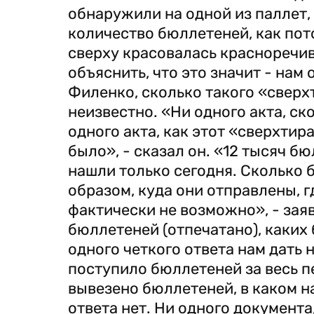
обнаружили на одной из паллет,
количество бюллетеней, как пот
сверху красовалась красноречи
объяснить, что это значит - нам
Филенко, сколько такого «свер
неизвестно. «Ни одного акта, ск
одного акта, как этот «сверхти
было», - сказал он. «12 тысяч б
нашли только сегодня. Сколько 
образом, куда они отправлены, г
фактически не возможно», - зая
бюллетеней (отпечатано), каких 
одного четкого ответа нам дать н
поступило бюллетеней за весь пе
вывезено бюллетеней, в каком н
ответа нет. Ни одного документ