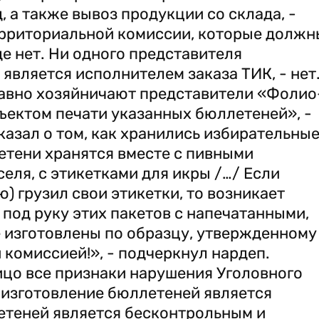
 а также вывоз продукции со склада, -
территориальной комиссии, которые должн
де нет. Ни одного представителя
является исполнителем заказа ТИК, - нет
равно хозяйничают представители «Фолио
ъектом печати указанных бюллетеней», -
казал о том, как хранились избирательны
етени хранятся вместе с пивными
селя, с этикетками для икры /…/ Если
) грузил свои этикетки, то возникает
 под руку этих пакетов с напечатанными,
 изготовлены по образцу, утвержденному
комиссией!», - подчеркнул нардеп.
ицо все признаки нарушения Уголовного
о изготовление бюллетеней является
етеней является бесконтрольным и