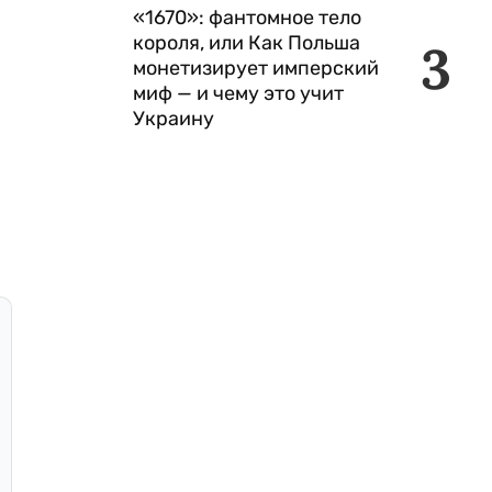
«1670»: фантомное тело
короля, или Как Польша
3
монетизирует имперский
миф — и чему это учит
Украину