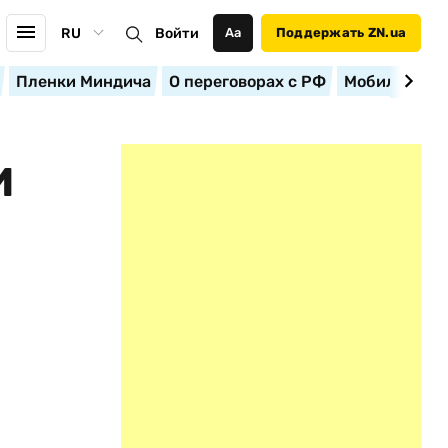
RU
Войти
Аа
Поддержать ZN.ua
Пленки Миндича
О переговорах с РФ
Мобилизация
И