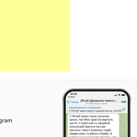
egram