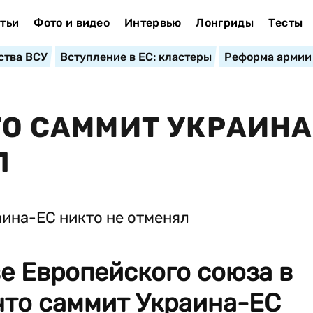
тьи
Фото и видео
Интервью
Лонгриды
Тесты
ства ВСУ
Вступление в ЕС: кластеры
Реформа армии
ТО САММИТ УКРАИНА
Л
е Европейского союза в
что саммит Украина-ЕС