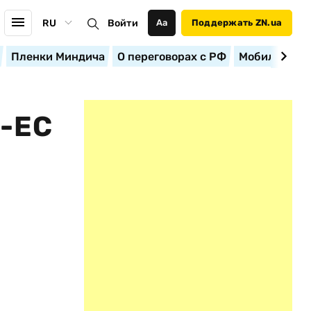
RU
Войти
Аа
Поддержать ZN.ua
Пленки Миндича
О переговорах с РФ
Мобилизация
-ЕС