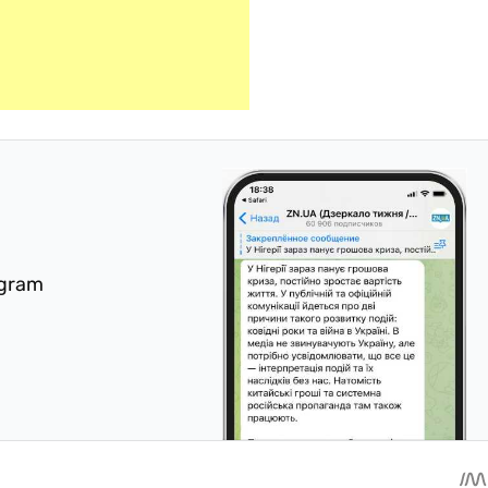
egram