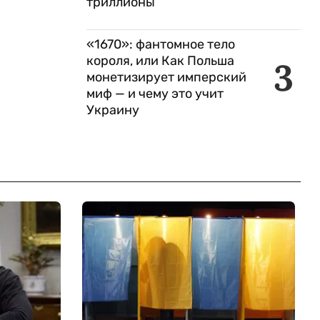
триллионы
«1670»: фантомное тело
короля, или Как Польша
3
монетизирует имперский
миф — и чему это учит
Украину