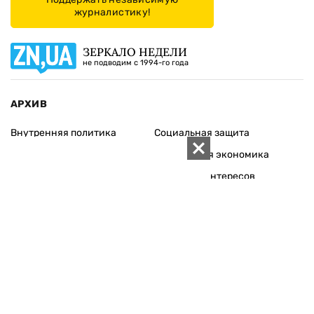
журналистику!
ЗЕРКАЛО НЕДЕЛИ
не подводим с 1994-го года
АРХИВ
Внутренняя политика
Социальная защита
Международная политика
Зарубежная экономика
Макроуровень
Конфликт интересов
Энергорынок
Экономическая
безопасность
Приватизация
Персоналии
Экономика регионов
Социум
Наука
История
Технологии
Круг семьи
Среда обитания
Туризм