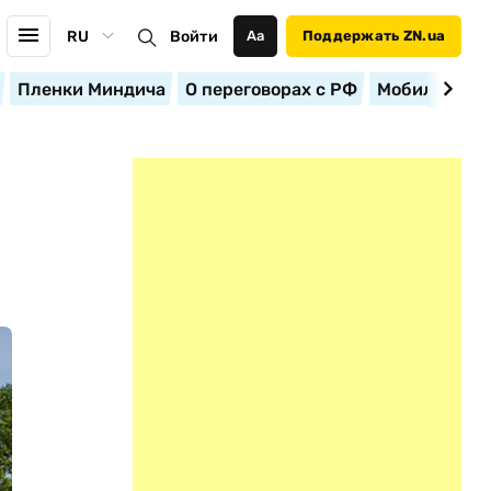
RU
Войти
Аа
Поддержать ZN.ua
Пленки Миндича
О переговорах с РФ
Мобилизация