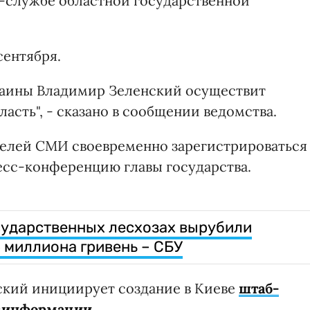
с-службе областной государственной
сентября.
Украины Владимир Зеленский осуществит
асть", - сказано в сообщении ведомства.
телей СМИ своевременно зарегистрироваться
есс-конференцию главы государства.
осударственных лесхозах вырубили
 миллиона гривень – СБУ
нский инициирует создание в Киеве
штаб-
езинформации
.