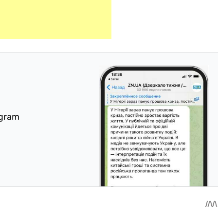
egram