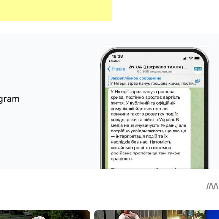
egram