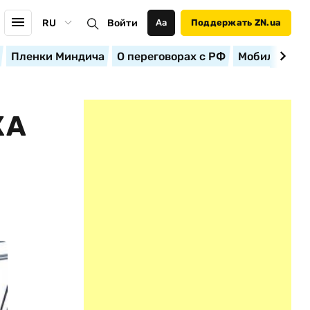
RU
Войти
Аа
Поддержать ZN.ua
Пленки Миндича
О переговорах с РФ
Мобилизация
КА