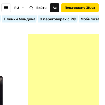
RU
Войти
Аа
Поддержать ZN.ua
Пленки Миндича
О переговорах с РФ
Мобилизация