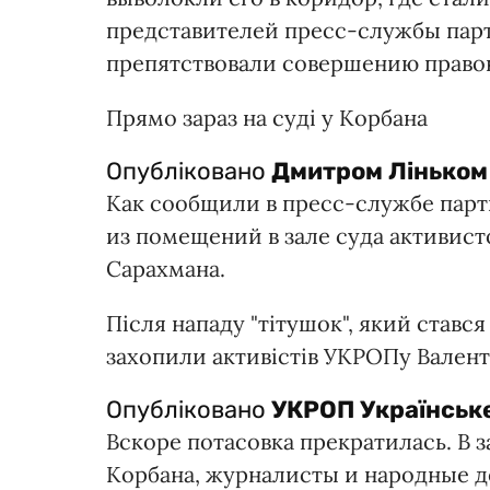
представителей пресс-службы парт
препятствовали совершению право
Прямо зараз на суді у Корбана
Опубліковано
Дмитром Ліньком
Как сообщили в пресс-службе парт
из помещений в зале суда активис
Сарахмана.
Після нападу "тітушок", який ставс
захопили активістів УКРОПу Валенти
Опубліковано
УКРОП Українське
Вскоре потасовка прекратилась. В 
Корбана, журналисты и народные д