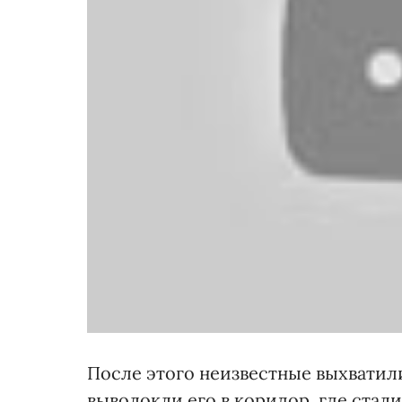
После этого неизвестные выхватили
выволокли его в коридор, где стал