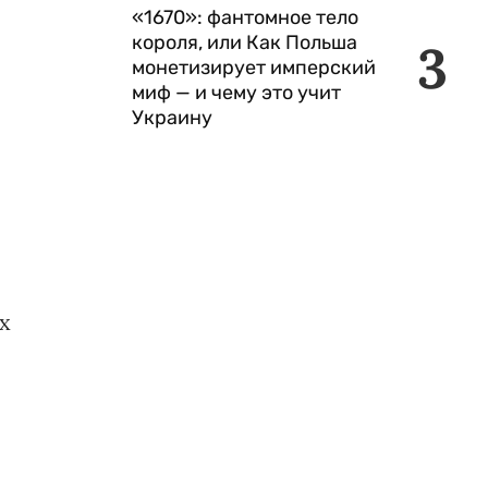
«1670»: фантомное тело
короля, или Как Польша
3
монетизирует имперский
миф — и чему это учит
Украину
х