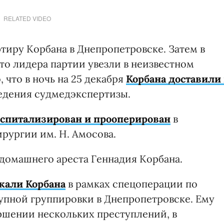
RELATED VIDEO
тиру Корбана в Днепропетровске. Затем в
о лидера партии увезли в неизвестном
 что в ночь на 25 декабря
Корбана доставили
едения судмедэкспертизы.
оспитализирован и прооперирован
в
рургии им. Н. Амосова.
 домашнего ареста Геннадия Корбана.
жали Корбана
в рамках спецоперации по
упной группировки в Днепропетровске. Ему
ршении нескольких преступлений, в