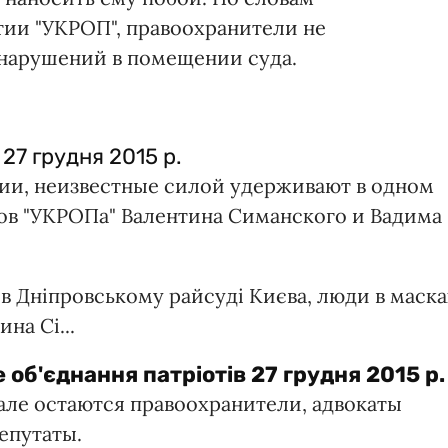
ии "УКРОП", правоохранители не
нарушений в помещении суда.
27 грудня 2015 р.
ии, неизвестные силой удерживают в одном
тов "УКРОПа" Валентина Симанского и Вадима
я в Дніпровському райсуді Києва, люди в маска
на Сі...
 об'єднання патріотів
27 грудня 2015 р.
зале остаются правоохранители, адвокаты
епутаты.