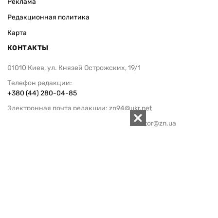
Реклама
Редакционная политика
Карта
КОНТАКТЫ
01010 Киев, ул. Князей Острожских, 19/1
Телефон редакции:
+380 (44) 280-04-85
Электронная почта редакции:
zn94@ukr.net
Электронная почта службы новостей:
editor@zn.ua
СОЦСЕТИ
ПОДДЕРЖАТЬ ZN.UA
Поддержать независимую
журналистику!