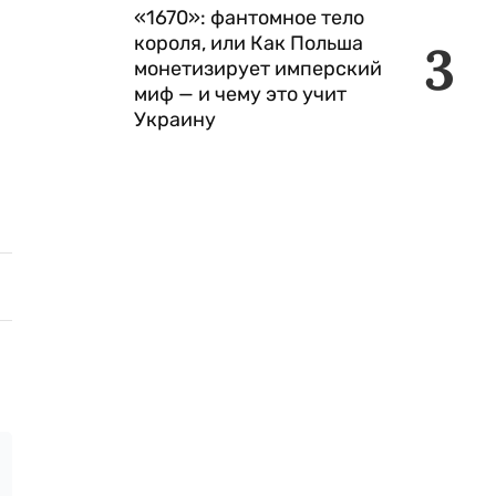
«1670»: фантомное тело
короля, или Как Польша
3
монетизирует имперский
миф — и чему это учит
Украину