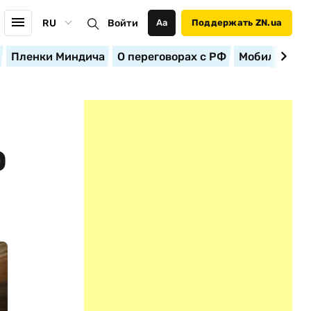
RU
Войти
Аа
Поддержать ZN.ua
Пленки Миндича
О переговорах с РФ
Мобилизация
Ю