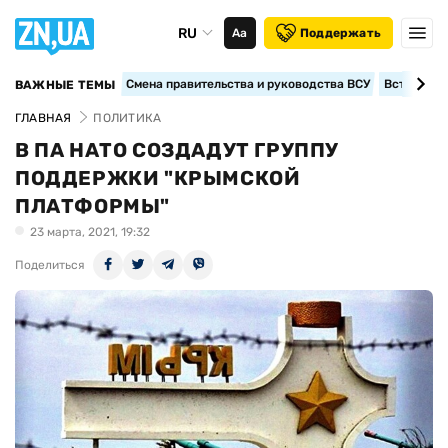
RU
Аа
Поддержать
Смена правительства и руководства ВСУ
Вступление
ВАЖНЫЕ ТЕМЫ
ГЛАВНАЯ
ПОЛИТИКА
В ПА НАТО СОЗДАДУТ ГРУППУ
ПОДДЕРЖКИ "КРЫМСКОЙ
ПЛАТФОРМЫ"
23 марта, 2021, 19:32
Поделиться