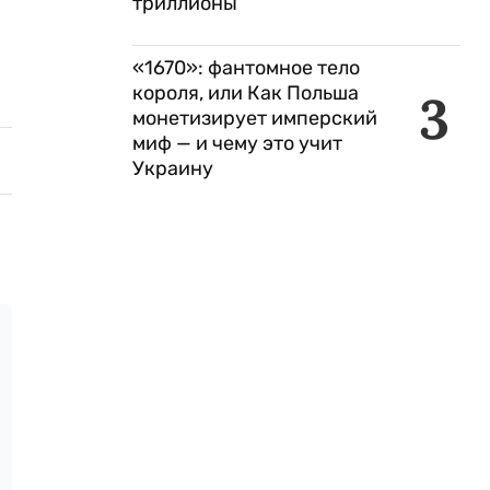
триллионы
«1670»: фантомное тело
короля, или Как Польша
3
монетизирует имперский
миф — и чему это учит
Украину