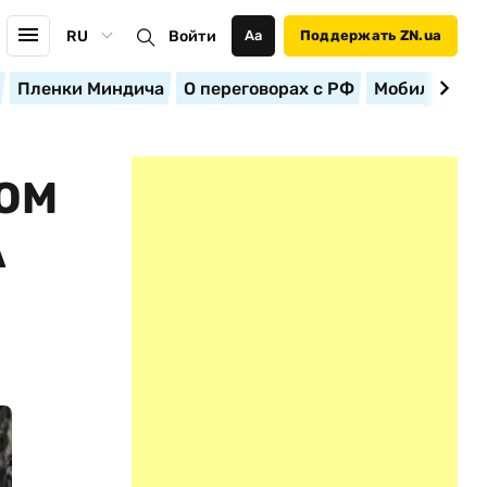
RU
Войти
Аа
Поддержать ZN.ua
Пленки Миндича
О переговорах с РФ
Мобилизация
ОМ
А