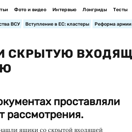
тьи
Фото и видео
Интервью
Лонгриды
Тесты
ства ВСУ
Вступление в ЕС: кластеры
Реформа армии
И СКРЫТУЮ ВХОДЯ
ИЮ
окументах проставляли
от рассмотрения.
нашли ящики со скрытой входящей