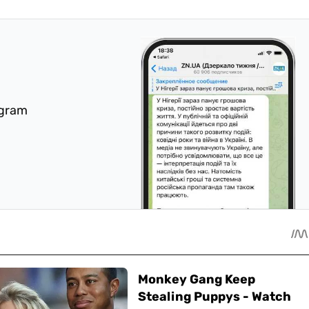
egram