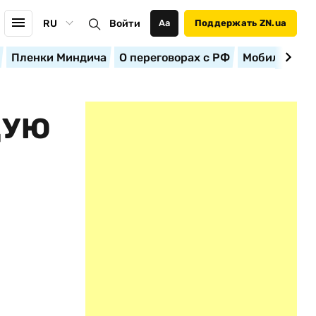
RU
Войти
Аа
Поддержать ZN.ua
Пленки Миндича
О переговорах с РФ
Мобилизация
ЩУЮ