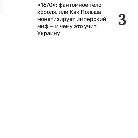
«1670»: фантомное тело
короля, или Как Польша
3
монетизирует имперский
миф — и чему это учит
Украину