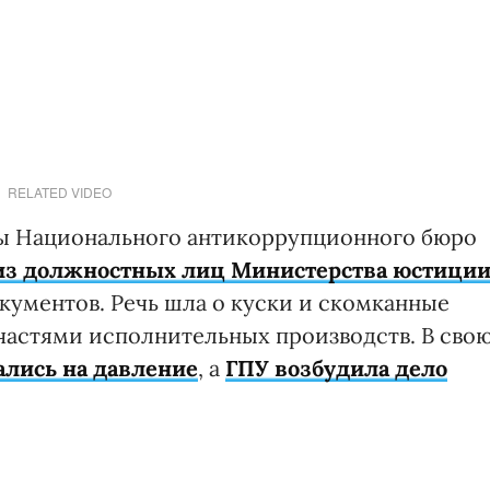
RELATED VIDEO
вы Национального антикоррупционного бюро
 из должностных лиц Министерства юстици
кументов. Речь шла о куски и скомканные
 частями исполнительных производств. В сво
ались на давление
, а
ГПУ возбудила дело