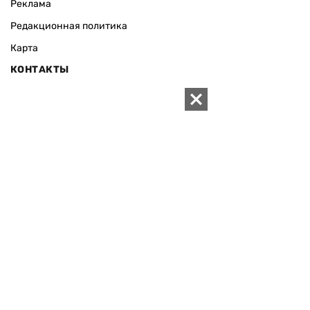
Реклама
Редакционная политика
Карта
КОНТАКТЫ
01010 Киев, ул. Князей Острожских, 19/1
Телефон редакции:
+380 (44) 280-04-85
Электронная почта редакции:
zn94@ukr.net
Электронная почта службы новостей:
editor@zn.ua
СОЦСЕТИ
ПОДДЕРЖАТЬ ZN.UA
Поддержать независимую
журналистику!