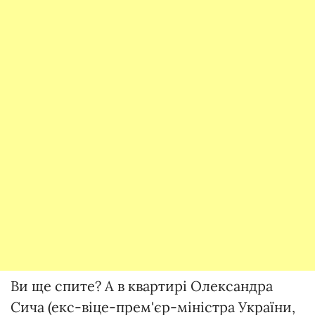
Ви ще спите? А в квартирі Олександра
Сича (екс-віце-прем'єр-міністра України,