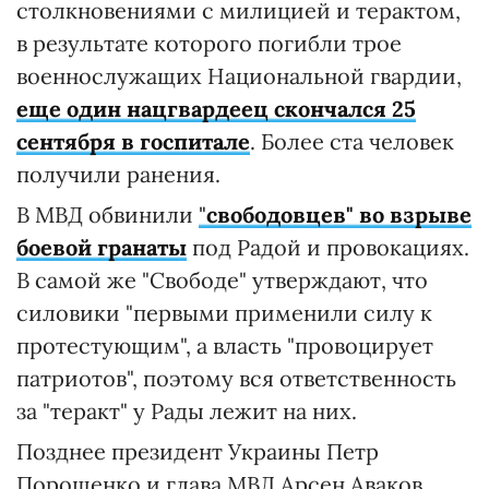
столкновениями с милицией и терактом,
в результате которого погибли трое
военнослужащих Национальной гвардии,
еще один нацгвардеец скончался 25
сентября в госпитале
. Более ста человек
получили ранения.
В МВД обвинили
"
свободовцев" во взрыве
боевой гранаты
под Радой и провокациях.
В самой же "Свободе" утверждают, что
силовики "первыми применили силу к
протестующим", а власть "провоцирует
патриотов", поэтому вся ответственность
за "теракт" у Рады лежит на них.
Позднее президент Украины Петр
Порошенко и глава МВД Арсен Аваков