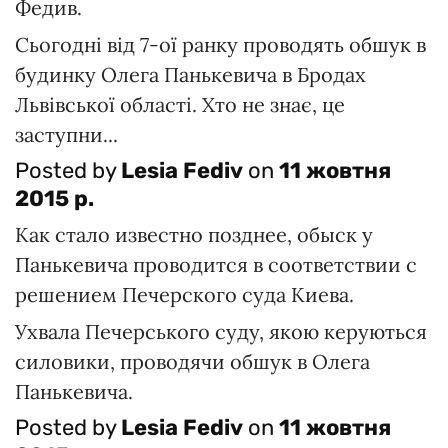
Федив.
Сьогодні від 7-ої ранку проводять обшук в
будинку Олега Панькевича в Бродах
Львівської області. Хто не знає, це
заступни...
Posted by
Lesia Fediv
on
11 жовтня
2015 р.
Как стало известно позднее, обыск у
Панькевича проводится в соответствии с
решением Печерского суда Киева.
Ухвала Печерського суду, якою керуються
силовики, проводячи обшук в Олега
Панькевича.
Posted by
Lesia Fediv
on
11 жовтня