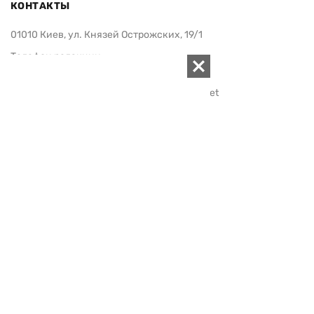
КОНТАКТЫ
01010 Киев, ул. Князей Острожских, 19/1
Телефон редакции:
+380 (44) 280-04-85
Электронная почта редакции:
zn94@ukr.net
Электронная почта службы новостей:
editor@zn.ua
СОЦСЕТИ
ПОДДЕРЖАТЬ ZN.UA
Поддержать независимую
журналистику!
ЗЕРКАЛО НЕДЕЛИ
не подводим с 1994-го года