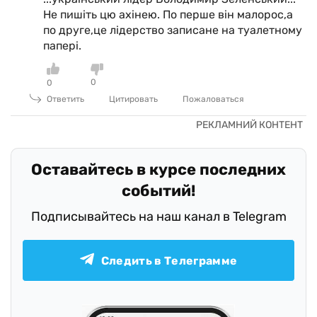
Не пишіть цю ахінею. По перше він малорос,а
по друге,це лідерство записане на туалетному
папері.
0
0
Ответить
Цитировать
Пожаловаться
Оставайтесь в курсе последних
событий!
Подписывайтесь на наш канал в Telegram
Следить в Телеграмме